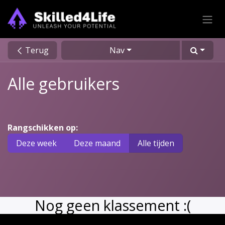
Overslaan naar inhoud
Terug
Nav
Alle gebruikers
Rangschikken op:
Deze week
Deze maand
Alle tijden
Nog geen klassement :(