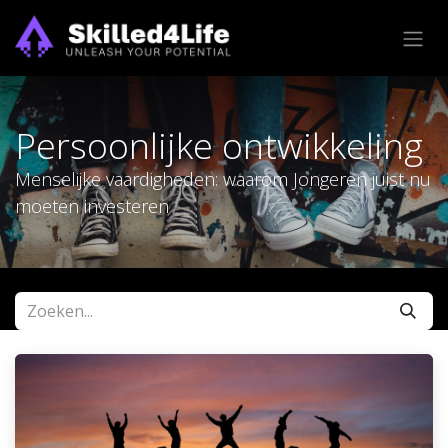
Overslaan naar inhoud
Persoonlijke ontwikkeling
Menselijke vaardigheden: waarom Jongeren juist nu
moeten investeren